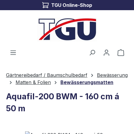
TGU Online-Shop
Zum Hauptinhalt springen
Ware
Gärtnereibedarf / Baumschulbedarf
Bewässerung
Matten & Folien
Bewässerungsmatten
Aquafil-200 BWM - 160 cm á
50 m