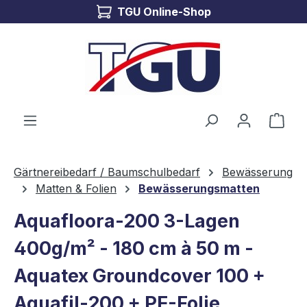
TGU Online-Shop
Zum Hauptinhalt springen
Ware
Gärtnereibedarf / Baumschulbedarf
Bewässerung
Matten & Folien
Bewässerungsmatten
Aquafloora-200 3-Lagen
400g/m² - 180 cm à 50 m -
Aquatex Groundcover 100 +
Aquafil-200 + PE-Folie