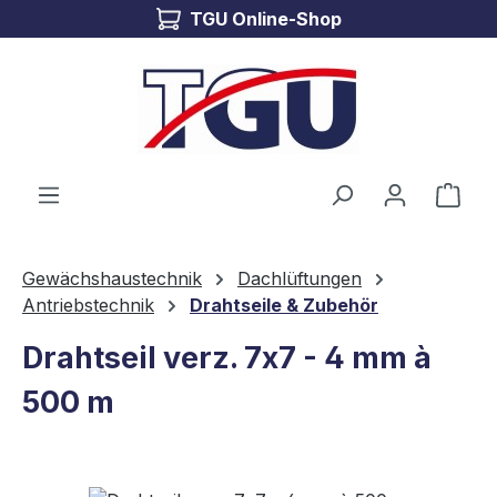
TGU Online-Shop
Zum Hauptinhalt springen
Ware
Gewächshaustechnik
Dachlüftungen
Antriebstechnik
Drahtseile & Zubehör
Drahtseil verz. 7x7 - 4 mm à
500 m