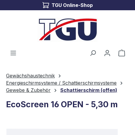
TGU Online-Shop
Zum Hauptinhalt springen
Ware
Gewächshaustechnik
Energieschirmsysteme / Schattierschirmsysteme
Gewebe & Zubehör
Schattierschirm (offen)
EcoScreen 16 OPEN - 5,30 m
Bildergalerie überspringen