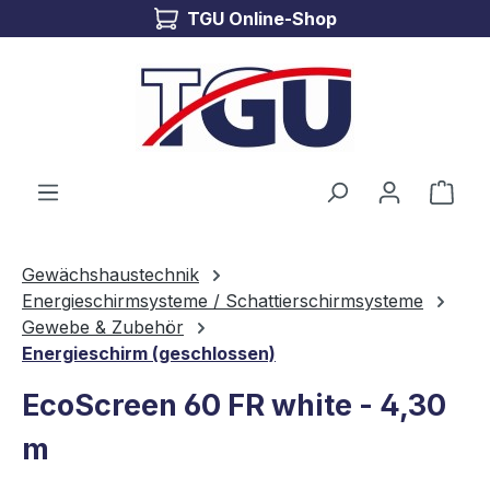
TGU Online-Shop
Zum Hauptinhalt springen
Ware
Gewächshaustechnik
Energieschirmsysteme / Schattierschirmsysteme
Gewebe & Zubehör
Energieschirm (geschlossen)
EcoScreen 60 FR white - 4,30
m