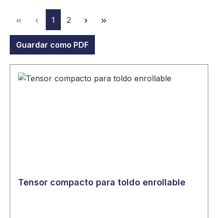
Página
Página
1
2
Guardar como PDF
Tensor compacto para toldo enrollable