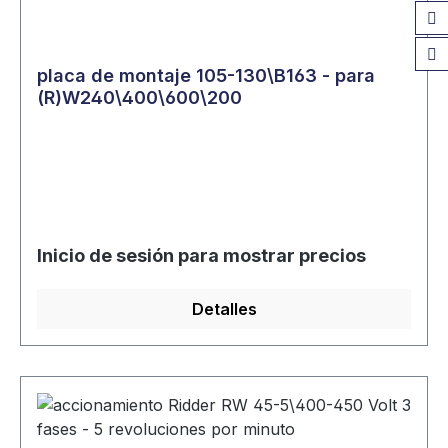
placa de montaje 105-130\B163 - para
(R)W240\400\600\200
Inicio de sesión para mostrar precios
Detalles