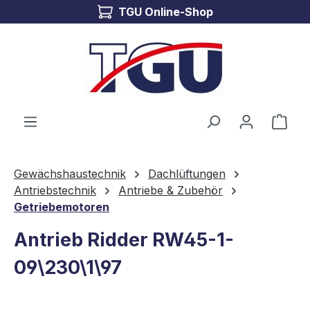
TGU Online-Shop
Zum Hauptinhalt springen
Ware
Gewächshaustechnik
Dachlüftungen
Antriebstechnik
Antriebe & Zubehör
Getriebemotoren
Antrieb Ridder RW45-1-
09\230\1\97