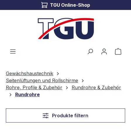
TGU Online-Shop
Zum Hauptinhalt springen
Ware
Gewächshaustechnik
Seitenlüftungen und Rollschirme
Rohre, Profile & Zubehör
Rundrohre & Zubehör
Rundrohre
Produkte filtern