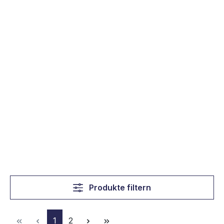
Produkte filtern
Seite
Seite
1
2