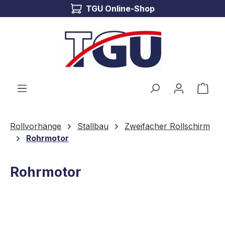
TGU Online-Shop
Zum Hauptinhalt springen
Ware
Rollvorhänge
Stallbau
Zweifacher Rollschirm
Rohrmotor
Rohrmotor