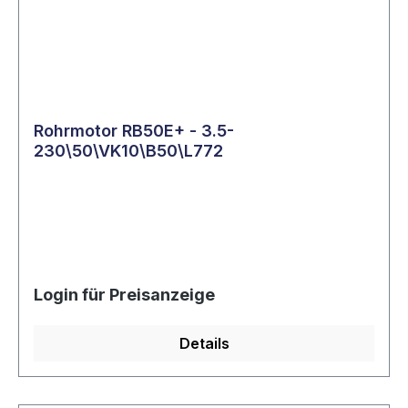
Rohrmotor RB50E+ - 3.5-
230\50\VK10\B50\L772
Login für Preisanzeige
Details