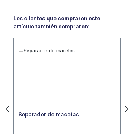
Omitir la galería de productos
Los clientes que compraron este
artículo también compraron:
Separador de macetas