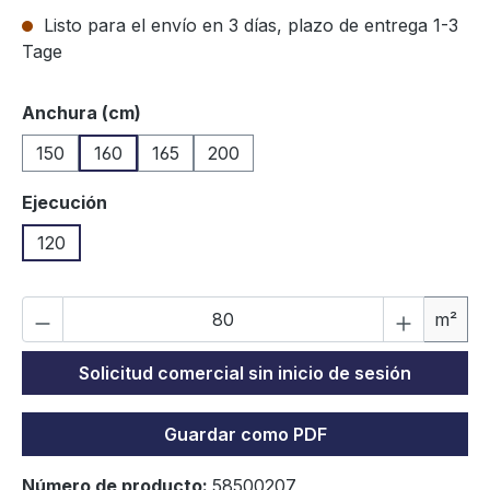
Listo para el envío en 3 días, plazo de entrega 1-3
Tage
Seleccione
Anchura (cm)
150
160
165
200
Seleccione
Ejecución
120
Ca
m²
Solicitud comercial sin inicio de sesión
Guardar como PDF
Número de producto:
58500207