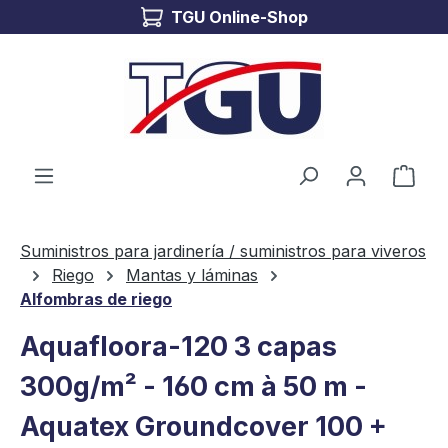
TGU Online-Shop
Saltar al contenido principal
El c
Suministros para jardinería / suministros para viveros
Riego
Mantas y láminas
Alfombras de riego
Aquafloora-120 3 capas
300g/m² - 160 cm à 50 m -
Aquatex Groundcover 100 +