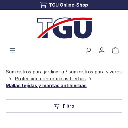
TGU Online-Shop
Saltar al contenido principal
El c
Suministros para jardinería / suministros para viveros
Protección contra malas hierbas
Mallas tejidas y mantas antihierbas
Filtro