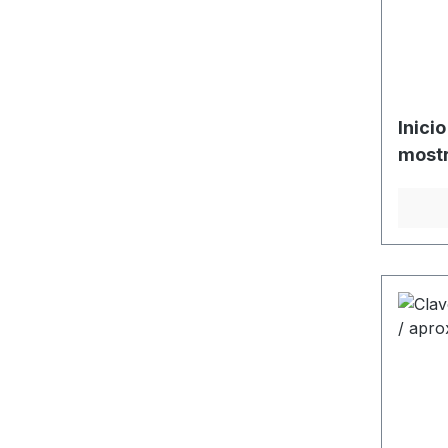
Inici
mostr