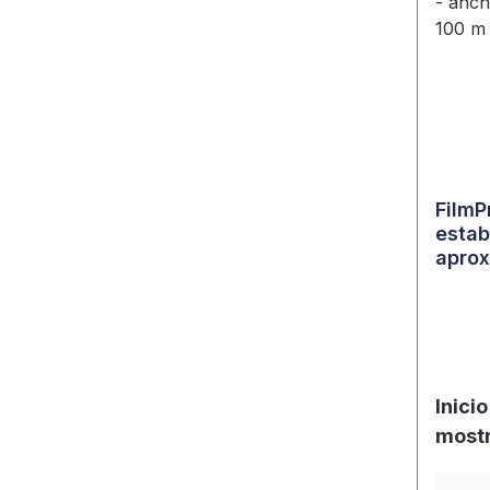
FilmP
estab
aprox
m
Inici
mostr