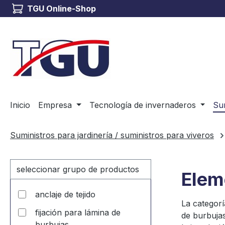
TGU Online-Shop
tar al contenido principal
Saltar a la búsqueda
Saltar a la navegación principal
Inicio
Empresa
Tecnología de invernaderos
Sum
Suministros para jardinería / suministros para viveros
seleccionar grupo de productos
Elem
anclaje de tejido
La categorí
fijación para lámina de
de burbujas
burbujas