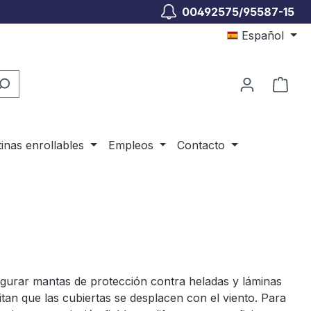
00492575/95587-15
Español
El c
tinas enrollables
Empleos
Contacto
egurar mantas de protección contra heladas y láminas
itan que las cubiertas se desplacen con el viento. Para