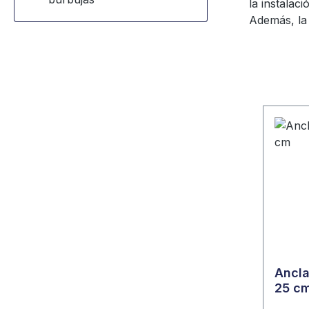
la instalac
Además, la 
Ancla
25 c