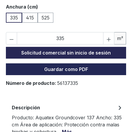
Seleccione
Anchura (cm)
335
415
525
Ca
m²
Solicitud comercial sin inicio de sesión
Guardar como PDF
Número de producto:
56137335
Descripción
Producto: Aquatex Groundcover 137 Ancho: 335
cm Área de aplicación: Protección contra malas
hierbas y cobertura…
Más