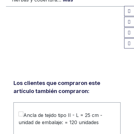
Omitir la galería de productos
Los clientes que compraron este
artículo también compraron: