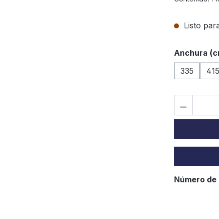
Listo para
Seleccione
Anchura (c
335
41
Número de 