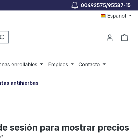
00492575/95587-15
Español
El c
tinas enrollables
Empleos
Contacto
ntas antihierbas
 de sesión para mostrar precios
m²