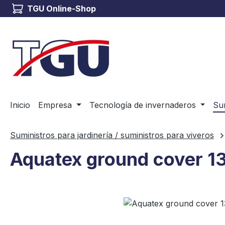
TGU Online-Shop
tar al contenido principal
Saltar a la búsqueda
Saltar a la navegación principal
Inicio
Empresa
Tecnología de invernaderos
Sum
Suministros para jardinería / suministros para viveros
Aquatex ground cover 1
Omitir galería de imágenes