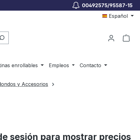
00492575/95587-15
Español
El c
tinas enrollables
Empleos
Contacto
dondos y Accesorios
 de sesión para mostrar precios