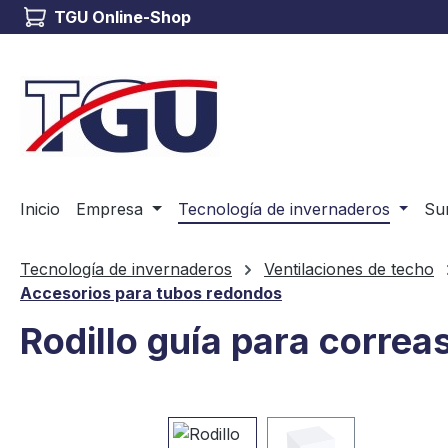
TGU Online-Shop
tar al contenido principal
Saltar a la búsqueda
Saltar a la navegación principal
Inicio
Empresa
Tecnología de invernaderos
Sum
Tecnología de invernaderos
Ventilaciones de techo
Accesorios para tubos redondos
Rodillo guía para corre
Omitir galería de imágenes