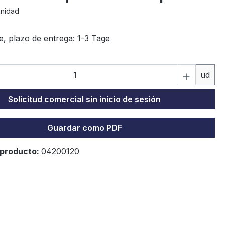
unidad
e, plazo de entrega: 1-3 Tage
C
ud
ing...
Solicitud comercial sin inicio de sesión
Guardar como PDF
producto:
04200120