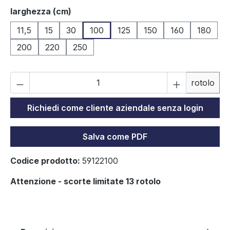
Seleziona
larghezza (cm)
11,5
15
30
100
125
150
160
180
200
220
250
Qu
rotolo
Richiedi come cliente aziendale senza login
Salva come PDF
Codice prodotto:
59122100
Attenzione - scorte limitate 13 rotolo