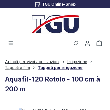
TGU Online-Shop
Passa al contenuto principale
Il c
Articoli per vivai / coltivazioni
Irrigazione
Tappeti e film
Tappeti per irrigazione
Aquafil-120 Rotolo - 100 cm à
200 m