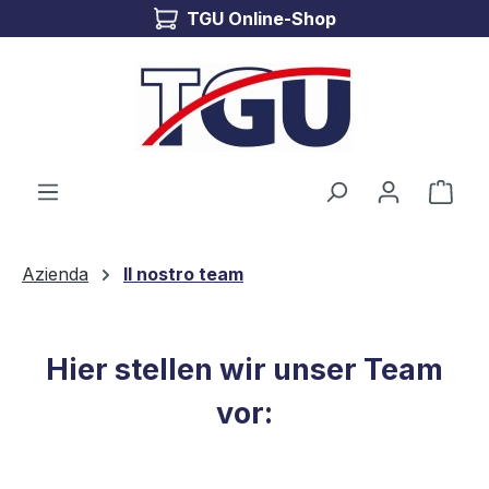
TGU Online-Shop
Passa al contenuto principale
Il c
Azienda
Il nostro team
Hier stellen wir unser Team
vor: