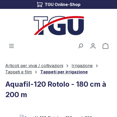
TGU Online-Shop
Passa al contenuto principale
Il c
Articoli per vivai / coltivazioni
Irrigazione
Tappeti e film
Tappeti per irrigazione
Aquafil-120 Rotolo - 180 cm à
200 m