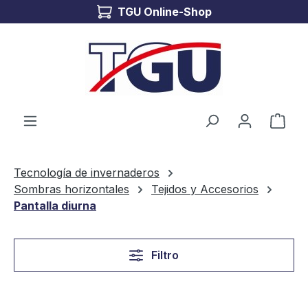
TGU Online-Shop
Saltar al contenido principal
El c
Tecnología de invernaderos
Sombras horizontales
Tejidos y Accesorios
Pantalla diurna
Filtro