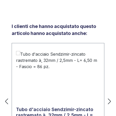
Salta la galleria dei prodotti
I clienti che hanno acquistato questo
articolo hanno acquistato anche:
Tubo d'acciaio Sendzimir-zincato
rastremato à¸ 32mm / 2,5mm - L=