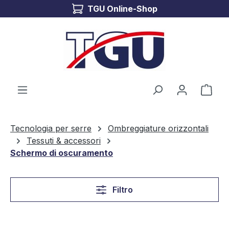
TGU Online-Shop
Passa al contenuto principale
Il c
Tecnologia per serre
Ombreggiature orizzontali
Tessuti & accessori
Schermo di oscuramento
Filtro