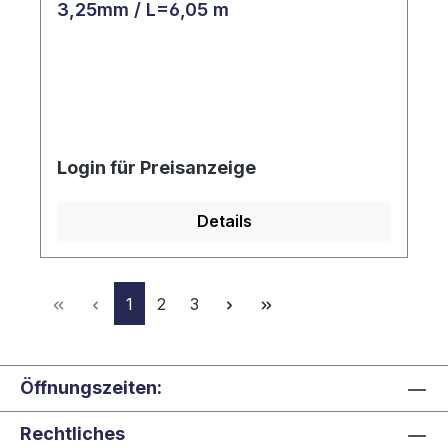
3,25mm / L=6,05 m
Login für Preisanzeige
Details
Seite
Seite
Seite
1
2
3
Öffnungszeiten:
Rechtliches