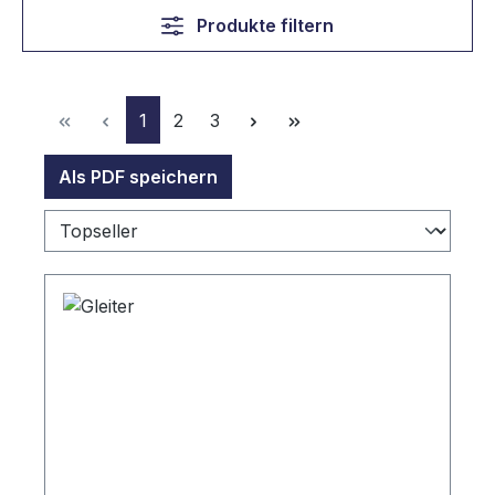
Produkte filtern
Seite
Seite
Seite
1
2
3
Als PDF speichern