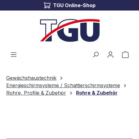
TGU Online-Shop
Zum Hauptinhalt springen
Ware
Gewächshaustechnik
Energieschirmsysteme / Schattierschirmsysteme
Rohre, Profile & Zubehör
Rohre & Zubehör